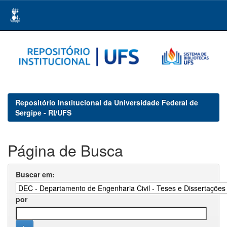
Skip
navigation
Repositório Institucional da Universidade Federal de
Sergipe - RI/UFS
Página de Busca
Buscar em:
por