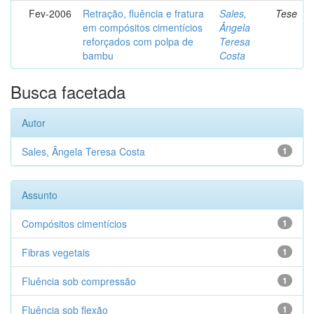
Fev-2006
Retração, fluência e fratura
Sales,
Tese
em compósitos cimentícios
Ângela
reforçados com polpa de
Teresa
bambu
Costa
Busca facetada
Autor
Sales, Ângela Teresa Costa
1
Assunto
Compósitos cimentícios
1
Fibras vegetais
1
Fluência sob compressão
1
Fluência sob flexão
1