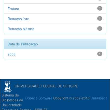
Fratura
1
Retração livre
1
Retração plástica
1
Data de Publicação
2006
1
UNIVERSIDADE FEDERAL DE SERGIPE
Sistema de
DSpace Software
Copyright © 2002-2010
Duraspace
Bibliotecas da
Universidade
Federal de Sergipe - SIBIUFS