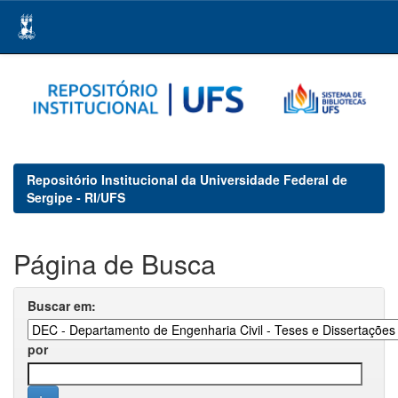
Skip
navigation
Repositório Institucional da Universidade Federal de
Sergipe - RI/UFS
Página de Busca
Buscar em:
por