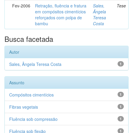
Fev-2006
Retração, fluência e fratura
Sales,
Tese
em compósitos cimentícios
Ângela
reforçados com polpa de
Teresa
bambu
Costa
Busca facetada
Autor
Sales, Ângela Teresa Costa
1
Assunto
Compósitos cimentícios
1
Fibras vegetais
1
Fluência sob compressão
1
Fluência sob flexão
1