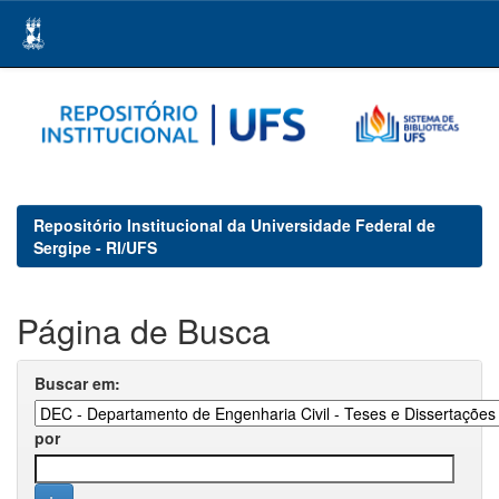
Skip
navigation
Repositório Institucional da Universidade Federal de
Sergipe - RI/UFS
Página de Busca
Buscar em:
por