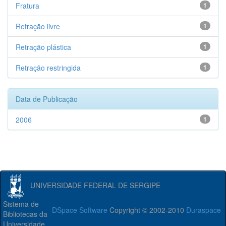
Fratura
1
Retração livre
1
Retração plástica
1
Retração restringida
1
Data de Publicação
2006
1
UNIVERSIDADE FEDERAL DE SERGIPE
Sistema de
DSpace Software
Copyright © 2002-2010
Duraspace
Bibliotecas da
Universidade