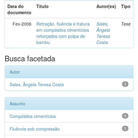
Data do
Título
Autor(es)
Tipo
documento
Fev-2006
Retração, fluência e fratura
Sales,
Tese
em compósitos cimentícios
Ângela
reforçados com polpa de
Teresa
bambu
Costa
Busca facetada
Autor
Sales, Ângela Teresa Costa
1
Assunto
Compósitos cimentícios
1
Fluência sob compressão
1