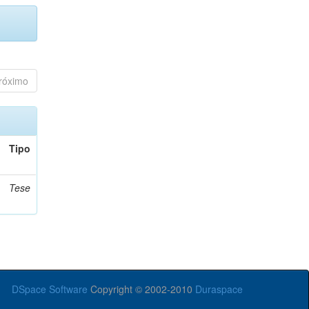
róximo
Tipo
Tese
DSpace Software
Copyright © 2002-2010
Duraspace