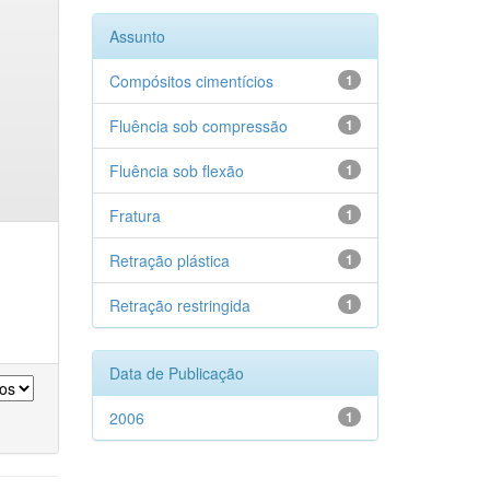
Assunto
Compósitos cimentícios
1
Fluência sob compressão
1
Fluência sob flexão
1
Fratura
1
Retração plástica
1
Retração restringida
1
Data de Publicação
2006
1