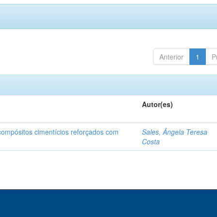
Anterior
1
P
Autor(es)
 compósitos cimentícios reforçados com
Sales, Ângela Teresa
Costa