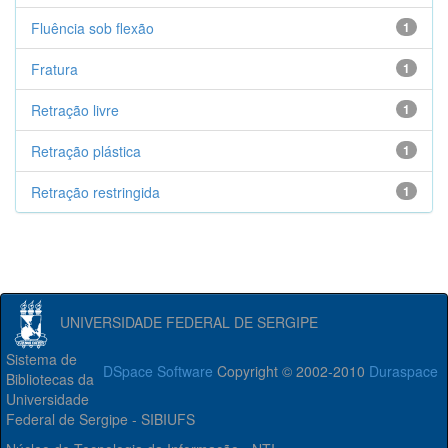
Fluência sob flexão
1
Fratura
1
Retração livre
1
Retração plástica
1
Retração restringida
1
UNIVERSIDADE FEDERAL DE SERGIPE
Sistema de
DSpace Software
Copyright © 2002-2010
Duraspace
Bibliotecas da
Universidade
Federal de Sergipe - SIBIUFS