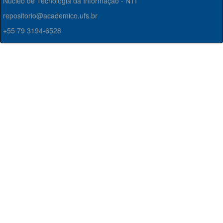
Núcleo de Tecnologia da Informação - NTI
repositorio@academico.ufs.br
+55 79 3194-6528