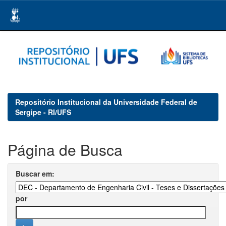
Skip
navigation
Repositório Institucional da Universidade Federal de
Sergipe - RI/UFS
Página de Busca
Buscar em:
por