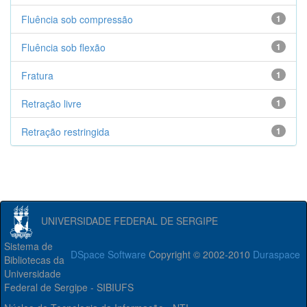
Fluência sob compressão
1
Fluência sob flexão
1
Fratura
1
Retração livre
1
Retração restringida
1
UNIVERSIDADE FEDERAL DE SERGIPE
Sistema de
DSpace Software
Copyright © 2002-2010
Duraspace
Bibliotecas da
Universidade
Federal de Sergipe - SIBIUFS