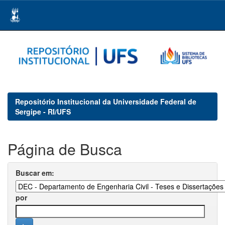
Skip
navigation
Repositório Institucional da Universidade Federal de
Sergipe - RI/UFS
Página de Busca
Buscar em:
por