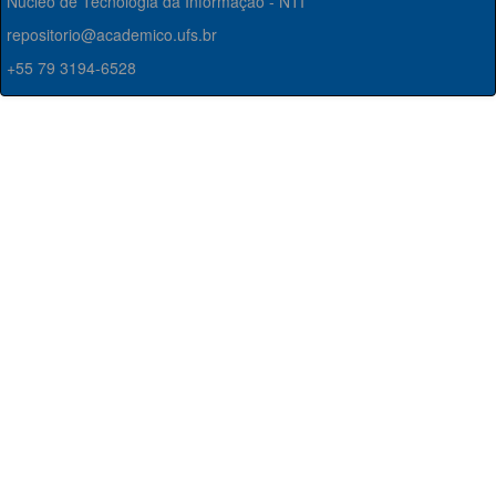
Núcleo de Tecnologia da Informação - NTI
repositorio@academico.ufs.br
+55 79 3194-6528