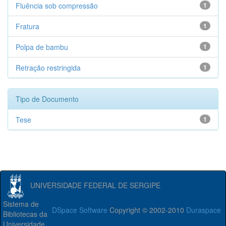
Fluência sob compressão
1
Fratura
1
Polpa de bambu
1
Retração restringida
1
Tipo de Documento
Tese
1
UNIVERSIDADE FEDERAL DE SERGIPE
Sistema de
DSpace Software
Copyright © 2002-2010
Duraspace
Bibliotecas da
Universidade