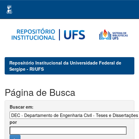
Skip
navigation
Repositório Institucional da Universidade Federal de
Sergipe - RI/UFS
Página de Busca
Buscar em:
por