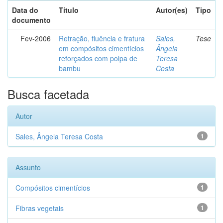
Data do
Título
Autor(es)
Tipo
documento
Fev-2006
Retração, fluência e fratura
Sales,
Tese
em compósitos cimentícios
Ângela
reforçados com polpa de
Teresa
bambu
Costa
Busca facetada
Autor
Sales, Ângela Teresa Costa
1
Assunto
Compósitos cimentícios
1
Fibras vegetais
1