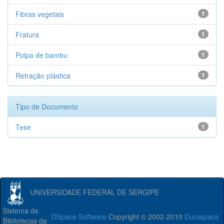
Fibras vegetais
1
Fratura
1
Polpa de bambu
1
Retração plástica
1
Tipo de Documento
Tese
1
UNIVERSIDADE FEDERAL DE SERGIPE
Sistema de
DSpace Software
Copyright © 2002-2010
Duraspace
Bibliotecas da