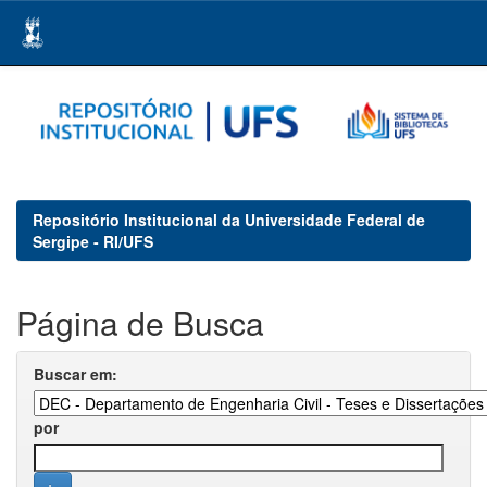
Skip
navigation
Repositório Institucional da Universidade Federal de
Sergipe - RI/UFS
Página de Busca
Buscar em:
por