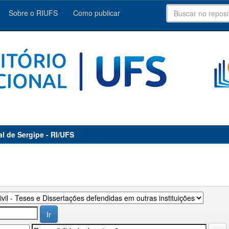
Sobre o RIUFS
Como publicar
al de Sergipe - RI/UFS