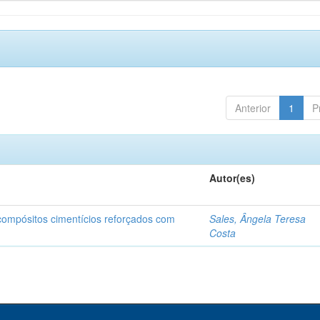
Anterior
1
P
Autor(es)
 compósitos cimentícios reforçados com
Sales, Ângela Teresa
Costa