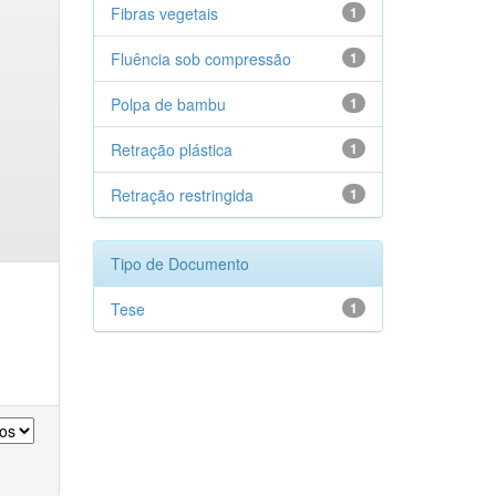
Fibras vegetais
1
Fluência sob compressão
1
Polpa de bambu
1
Retração plástica
1
Retração restringida
1
Tipo de Documento
Tese
1