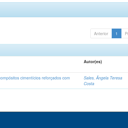
Anterior
1
P
Autor(es)
 compósitos cimentícios reforçados com
Sales, Ângela Teresa
Costa