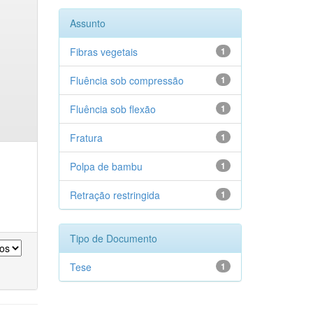
Assunto
Fibras vegetais
1
Fluência sob compressão
1
Fluência sob flexão
1
Fratura
1
Polpa de bambu
1
Retração restringida
1
Tipo de Documento
Tese
1