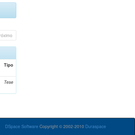
róximo
Tipo
Tese
DSpace Software
Copyright © 2002-2010
Duraspace