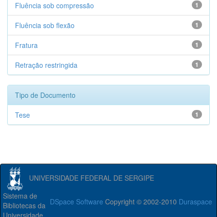
Fluência sob compressão
1
Fluência sob flexão
1
Fratura
1
Retração restringida
1
Tipo de Documento
Tese
1
UNIVERSIDADE FEDERAL DE SERGIPE
Sistema de
DSpace Software
Copyright © 2002-2010
Duraspace
Bibliotecas da
Universidade