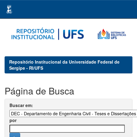
Skip
navigation
Repositório Institucional da Universidade Federal de
Sergipe - RI/UFS
Página de Busca
Buscar em:
por