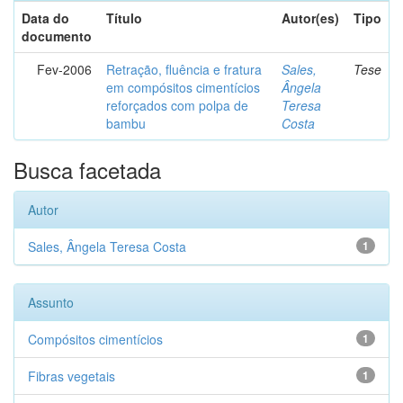
Data do
Título
Autor(es)
Tipo
documento
Fev-2006
Retração, fluência e fratura
Sales,
Tese
em compósitos cimentícios
Ângela
reforçados com polpa de
Teresa
bambu
Costa
Busca facetada
Autor
Sales, Ângela Teresa Costa
1
Assunto
Compósitos cimentícios
1
Fibras vegetais
1