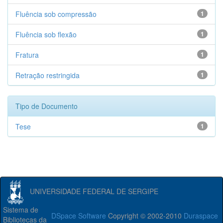
Fluência sob compressão
1
Fluência sob flexão
1
Fratura
1
Retração restringida
1
Tipo de Documento
Tese
1
UNIVERSIDADE FEDERAL DE SERGIPE
Sistema de
DSpace Software
Copyright © 2002-2010
Duraspace
Bibliotecas da