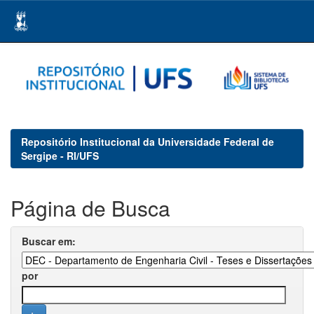
Skip
navigation
Repositório Institucional da Universidade Federal de
Sergipe - RI/UFS
Página de Busca
Buscar em:
por