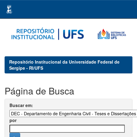
Skip
navigation
Repositório Institucional da Universidade Federal de
Sergipe - RI/UFS
Página de Busca
Buscar em:
por