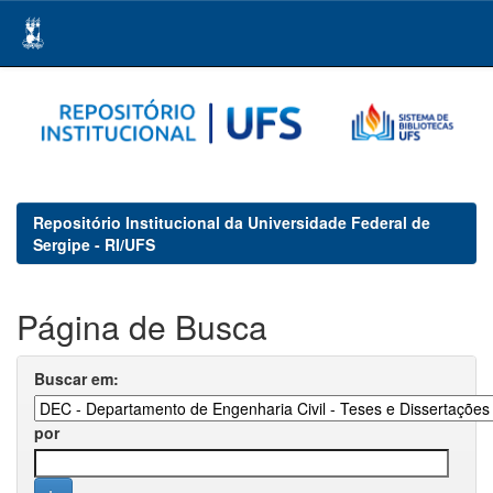
Skip
navigation
Repositório Institucional da Universidade Federal de
Sergipe - RI/UFS
Página de Busca
Buscar em:
por