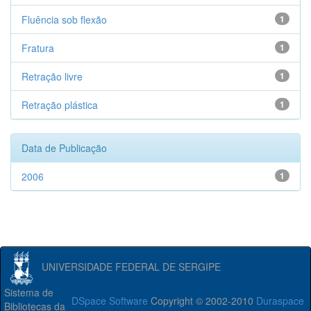
Fluência sob flexão
1
Fratura
1
Retração livre
1
Retração plástica
1
Data de Publicação
2006
1
UNIVERSIDADE FEDERAL DE SERGIPE
Sistema de
DSpace Software
Copyright © 2002-2010
Duraspace
Bibliotecas da