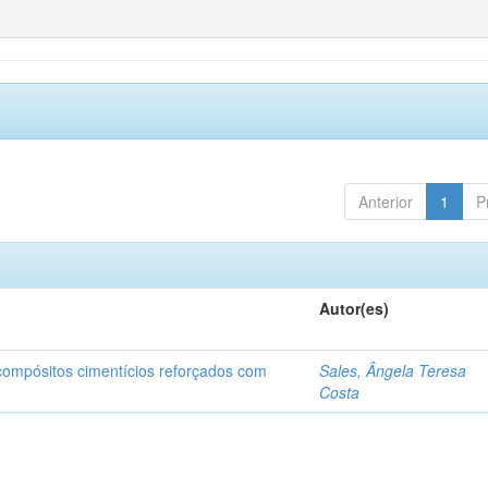
Anterior
1
P
Autor(es)
 compósitos cimentícios reforçados com
Sales, Ângela Teresa
Costa