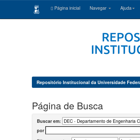
Página inicial
Navegar
Ajuda
Skip
navigation
Repositório Institucional da Universidade Feder
Página de Busca
Buscar em:
por