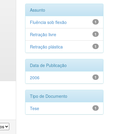
Assunto
Fluência sob flexão
1
Retração livre
1
Retração plástica
1
Data de Publicação
2006
1
Tipo de Documento
Tese
1