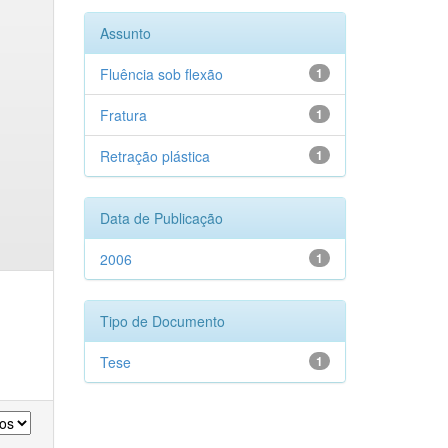
Assunto
Fluência sob flexão
1
Fratura
1
Retração plástica
1
Data de Publicação
2006
1
Tipo de Documento
Tese
1