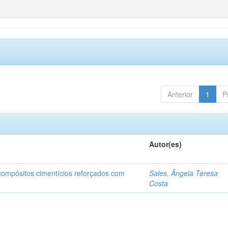
Anterior
1
P
Autor(es)
 compósitos cimentícios reforçados com
Sales, Ângela Teresa
Costa