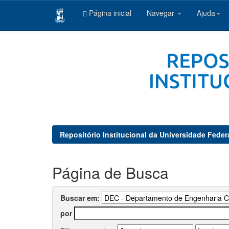
Página inicial
Navegar
Ajuda
Skip
navigation
Repositório Institucional da Universidade Feder
Página de Busca
Buscar em:
por