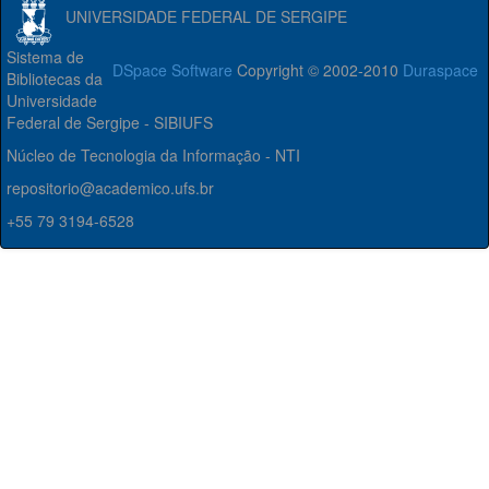
UNIVERSIDADE FEDERAL DE SERGIPE
Sistema de
DSpace Software
Copyright © 2002-2010
Duraspace
Bibliotecas da
Universidade
Federal de Sergipe - SIBIUFS
Núcleo de Tecnologia da Informação - NTI
repositorio@academico.ufs.br
+55 79 3194-6528