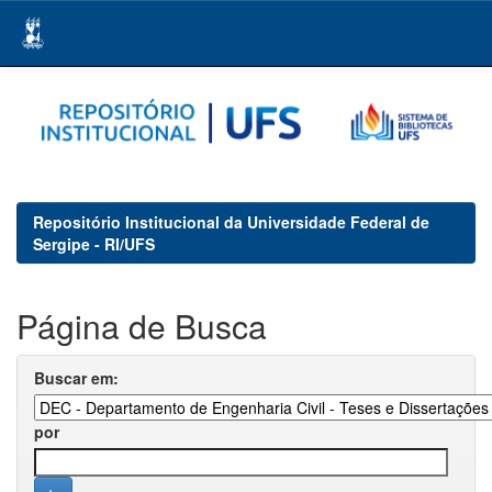
Skip
navigation
Repositório Institucional da Universidade Federal de
Sergipe - RI/UFS
Página de Busca
Buscar em:
por