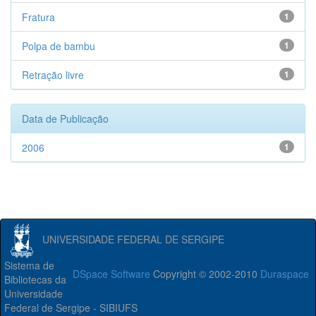
Fratura
1
Polpa de bambu
1
Retração livre
1
Data de Publicação
2006
1
UNIVERSIDADE FEDERAL DE SERGIPE
Sistema de
DSpace Software
Copyright © 2002-2010
Duraspace
Bibliotecas da
Universidade
Federal de Sergipe - SIBIUFS