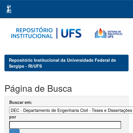
Skip
navigation
Repositório Institucional da Universidade Federal de
Sergipe - RI/UFS
Página de Busca
Buscar em:
por