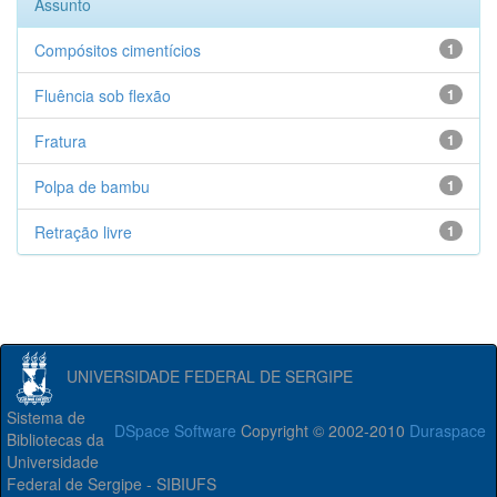
Assunto
Compósitos cimentícios
1
Fluência sob flexão
1
Fratura
1
Polpa de bambu
1
Retração livre
1
UNIVERSIDADE FEDERAL DE SERGIPE
Sistema de
DSpace Software
Copyright © 2002-2010
Duraspace
Bibliotecas da
Universidade
Federal de Sergipe - SIBIUFS