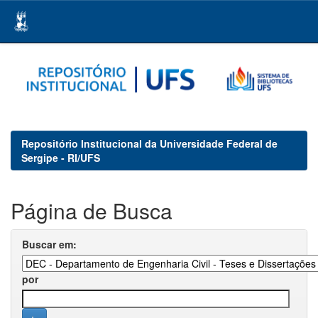
Skip
navigation
Repositório Institucional da Universidade Federal de
Sergipe - RI/UFS
Página de Busca
Buscar em:
por