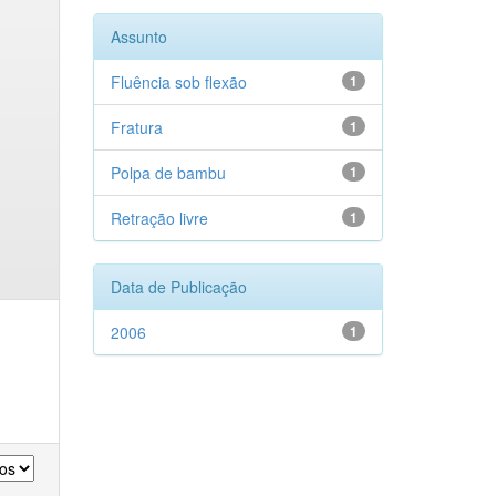
Assunto
Fluência sob flexão
1
Fratura
1
Polpa de bambu
1
Retração livre
1
Data de Publicação
2006
1