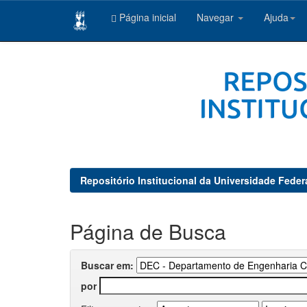
Página inicial
Navegar
Ajuda
Skip
navigation
Repositório Institucional da Universidade Feder
Página de Busca
Buscar em:
por