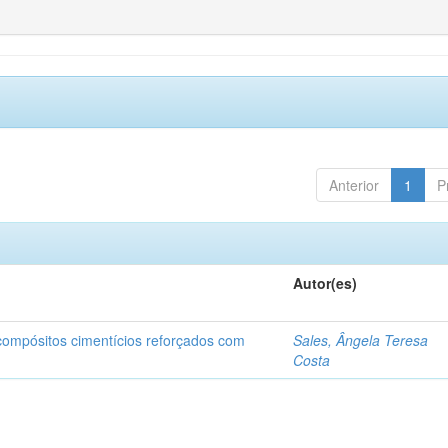
Anterior
1
P
Autor(es)
 compósitos cimentícios reforçados com
Sales, Ângela Teresa
Costa