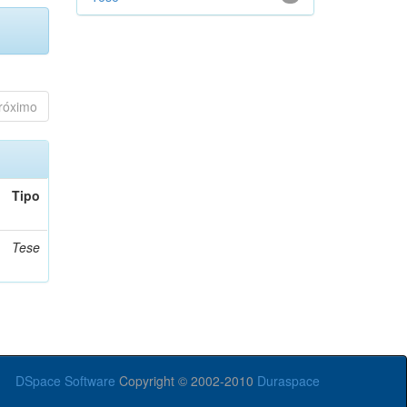
róximo
Tipo
Tese
DSpace Software
Copyright © 2002-2010
Duraspace