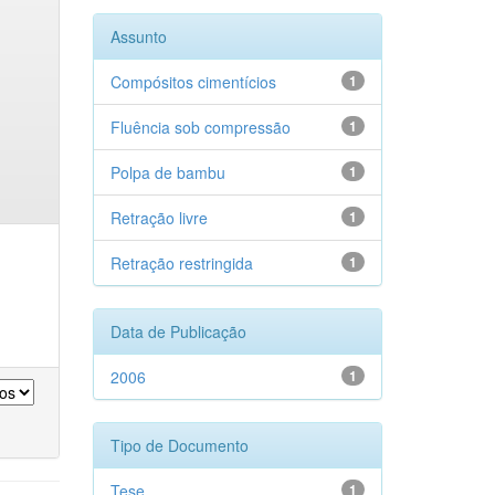
Assunto
Compósitos cimentícios
1
Fluência sob compressão
1
Polpa de bambu
1
Retração livre
1
Retração restringida
1
Data de Publicação
2006
1
Tipo de Documento
Tese
1