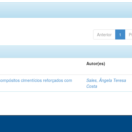
Anterior
1
P
Autor(es)
 compósitos cimentícios reforçados com
Sales, Ângela Teresa
Costa