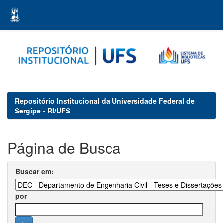
Skip
navigation
Repositório Institucional da Universidade Federal de
Sergipe - RI/UFS
Página de Busca
Buscar em:
por