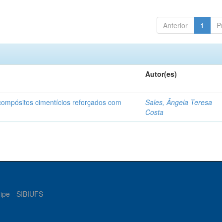
Anterior
1
P
Autor(es)
 compósitos cimentícios reforçados com
Sales, Ângela Teresa
Costa
gipe - SIBIUFS