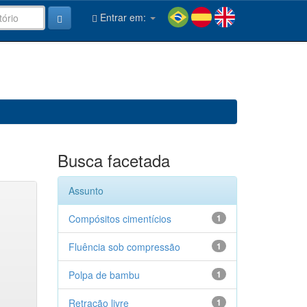
Entrar em:
Busca facetada
Assunto
Compósitos cimentícios
1
Fluência sob compressão
1
Polpa de bambu
1
Retração livre
1