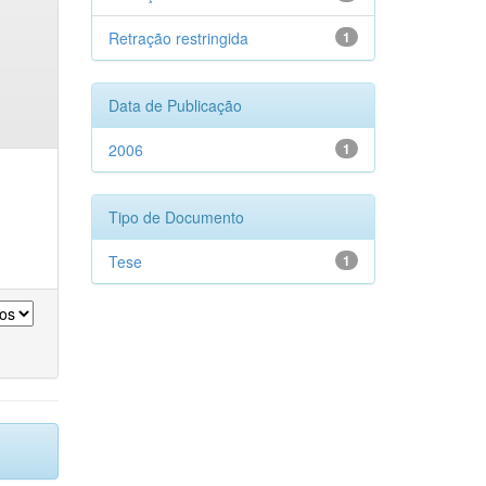
Retração restringida
1
Data de Publicação
2006
1
Tipo de Documento
Tese
1