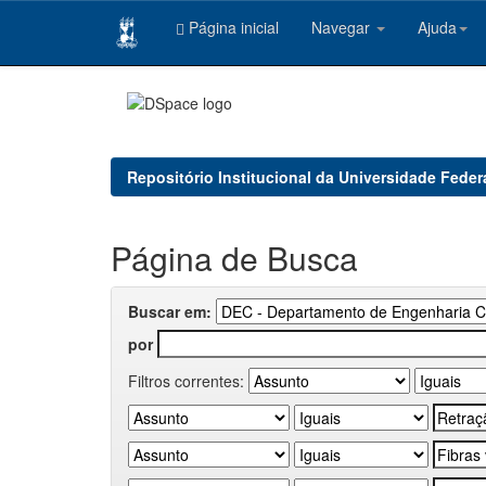
Página inicial
Navegar
Ajuda
Skip
navigation
Repositório Institucional da Universidade Feder
Página de Busca
Buscar em:
por
Filtros correntes: