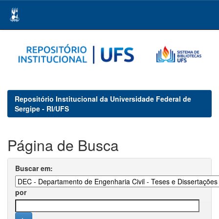
Skip
navigation
Repositório Institucional da Universidade Federal de
Sergipe - RI/UFS
Página de Busca
Buscar em:
por