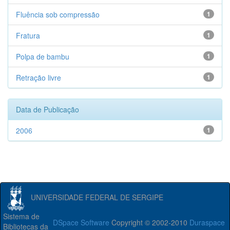
Fluência sob compressão
1
Fratura
1
Polpa de bambu
1
Retração livre
1
Data de Publicação
2006
1
UNIVERSIDADE FEDERAL DE SERGIPE
Sistema de
DSpace Software
Copyright © 2002-2010
Duraspace
Bibliotecas da