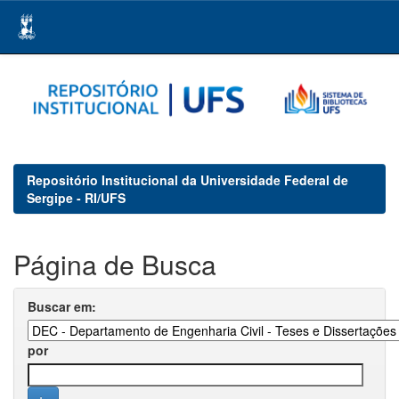
Skip
navigation
Repositório Institucional da Universidade Federal de
Sergipe - RI/UFS
Página de Busca
Buscar em:
por