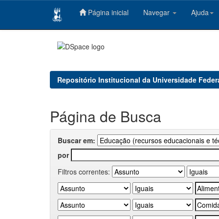
Página inicial
Navegar
Ajuda
Skip
navigation
Repositório Institucional da Universidade Feder
Página de Busca
Buscar em:
por
Filtros correntes: