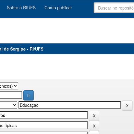
Sobre o RIUFS
Como publicar
al de Sergipe - RI/UFS