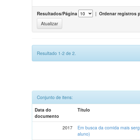
Resultados/Página
|
Ordenar registros 
Resultado 1-2 de 2.
Conjunto de itens:
Data do
Título
documento
2017
Em busca da comida mais serg
aluno)