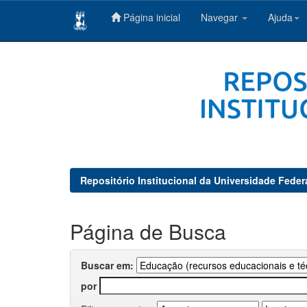
Página inicial
Navegar
Ajuda
Skip
navigation
Repositório Institucional da Universidade Feder
Página de Busca
Buscar em:
por