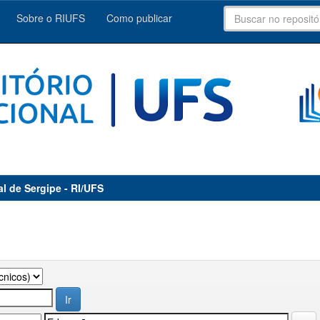
Sobre o RIUFS
Como publicar
al de Sergipe - RI/UFS