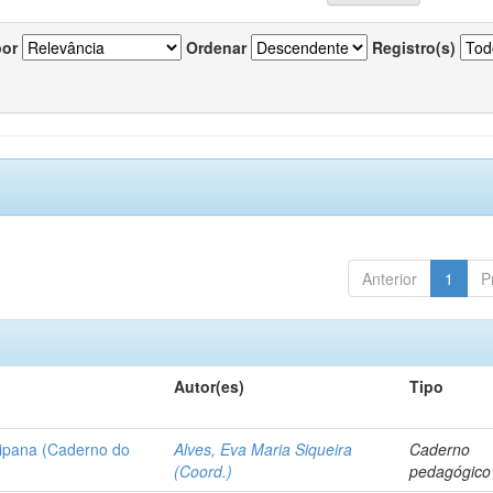
por
Ordenar
Registro(s)
Anterior
1
P
Autor(es)
Tipo
ipana (Caderno do
Alves, Eva Maria Siqueira
Caderno
(Coord.)
pedagógico