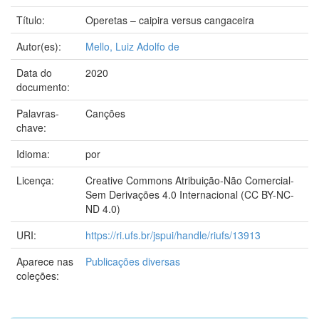
Título:
Operetas – caipira versus cangaceira
Autor(es):
Mello, Luiz Adolfo de
Data do
2020
documento:
Palavras-
Canções
chave:
Idioma:
por
Licença:
Creative Commons Atribuição-Não Comercial-
Sem Derivações 4.0 Internacional (CC BY-NC-
ND 4.0)
URI:
https://ri.ufs.br/jspui/handle/riufs/13913
Aparece nas
Publicações diversas
coleções: