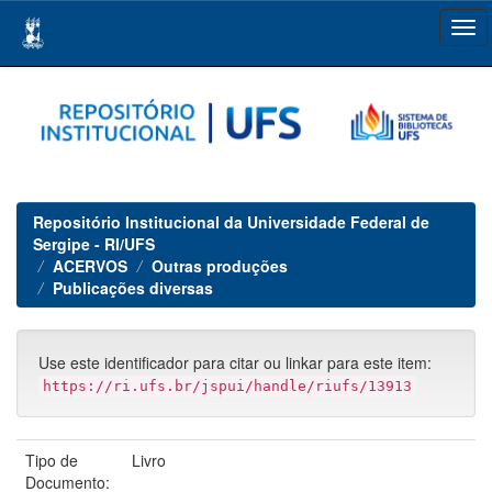
Skip
navigation
Repositório Institucional da Universidade Federal de
Sergipe - RI/UFS
ACERVOS
Outras produções
Publicações diversas
Use este identificador para citar ou linkar para este item:
https://ri.ufs.br/jspui/handle/riufs/13913
Tipo de
Livro
Documento: