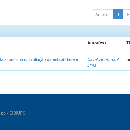
Anterior
1
P
Autor(es)
T
is funcionais: avaliação da estabilidade e
Cavalcante, Raul
Re
Lima
gipe - SIBIUFS