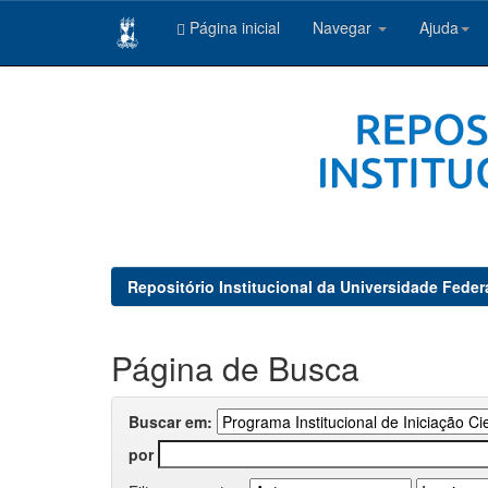
Página inicial
Navegar
Ajuda
Skip
navigation
Repositório Institucional da Universidade Feder
Página de Busca
Buscar em:
por