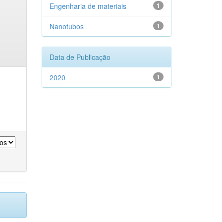
Engenharia de materiais
1
Nanotubos
1
Data de Publicação
2020
1