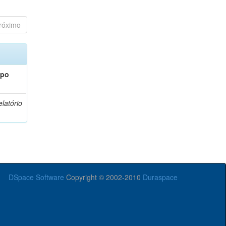
róximo
ipo
latório
DSpace Software
Copyright © 2002-2010
Duraspace