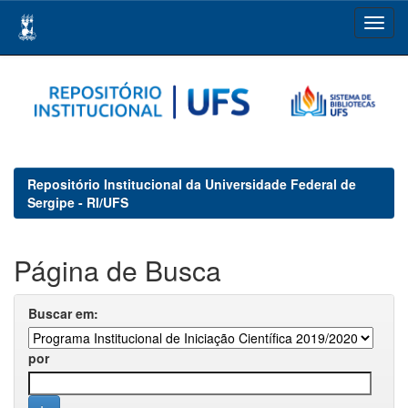
Skip
navigation
Repositório Institucional da Universidade Federal de
Sergipe - RI/UFS
Página de Busca
Buscar em:
por