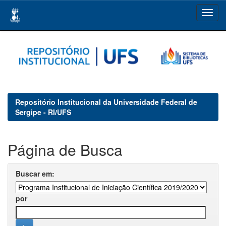
Skip
navigation
Repositório Institucional da Universidade Federal de
Sergipe - RI/UFS
Página de Busca
Buscar em:
por