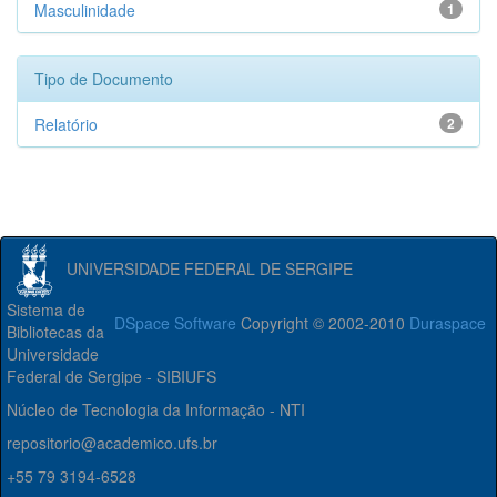
Masculinidade
1
Tipo de Documento
Relatório
2
UNIVERSIDADE FEDERAL DE SERGIPE
Sistema de
DSpace Software
Copyright © 2002-2010
Duraspace
Bibliotecas da
Universidade
Federal de Sergipe - SIBIUFS
Núcleo de Tecnologia da Informação - NTI
repositorio@academico.ufs.br
+55 79 3194-6528