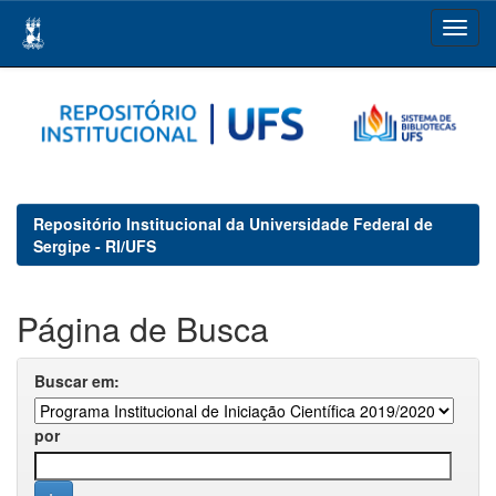
Skip
navigation
Repositório Institucional da Universidade Federal de
Sergipe - RI/UFS
Página de Busca
Buscar em:
por