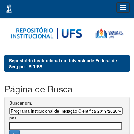
Skip
navigation
Repositório Institucional da Universidade Federal de
Sergipe - RI/UFS
Página de Busca
Buscar em:
por