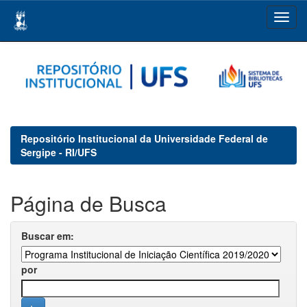
Skip
navigation
Repositório Institucional da Universidade Federal de
Sergipe - RI/UFS
Página de Busca
Buscar em:
por