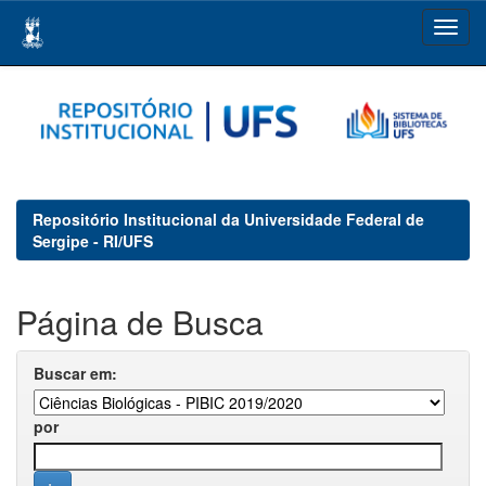
Skip
navigation
Repositório Institucional da Universidade Federal de
Sergipe - RI/UFS
Página de Busca
Buscar em:
por