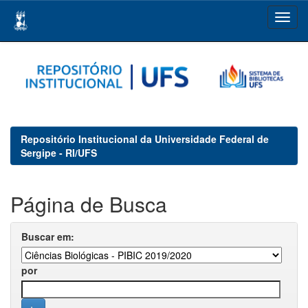
Skip
navigation
Repositório Institucional da Universidade Federal de
Sergipe - RI/UFS
Página de Busca
Buscar em:
por