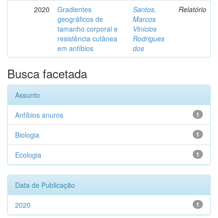
2020
Gradientes
Santos,
Relatório
geográficos de
Marcos
tamanho corporal e
Vinícios
resistência cutânea
Rodrigues
em anfíbios
dos
Busca facetada
Assunto
Anfíbios anuros
1
Biologia
1
Ecologia
1
Data de Publicação
2020
1