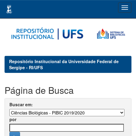
Skip
navigation
Repositório Institucional da Universidade Federal de
Sergipe - RI/UFS
Página de Busca
Buscar em:
por