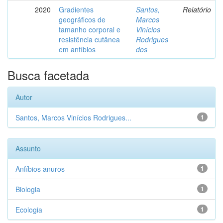
2020
Gradientes
Santos,
Relatório
geográficos de
Marcos
tamanho corporal e
Vinícios
resistência cutânea
Rodrigues
em anfíbios
dos
Busca facetada
Autor
Santos, Marcos Vinícios Rodrigues...
1
Assunto
Anfíbios anuros
1
Biologia
1
Ecologia
1