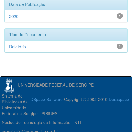
Data de Publicação
2020
1
Tipo de Documento
Relatório
1
UNIVERSIDADE FEDERAL DE SERGIPE
Sistema de
DSpace Software
Copyright © 2002-2010
Duraspace
Bibliotecas da
Universidade
Federal de Sergipe - SIBIUFS
Núcleo de Tecnologia da Informação - NTI
repositorio@academico.ufs.br