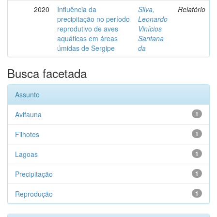
2020
Influência da
Silva,
Relatório
precipitação no período
Leonardo
reprodutivo de aves
Vinícios
aquáticas em áreas
Santana
úmidas de Sergipe
da
Busca facetada
Assunto
Avifauna
1
Filhotes
1
Lagoas
1
Precipitação
1
Reprodução
1