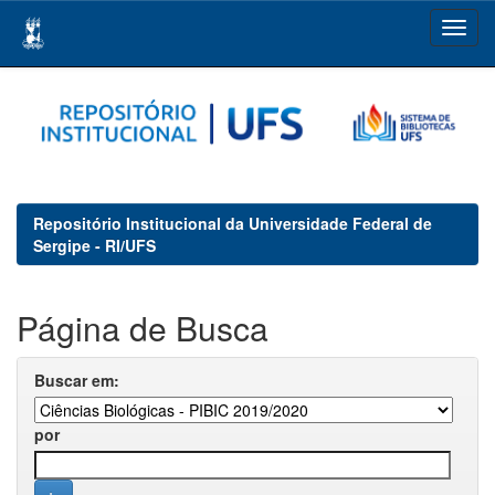
Skip
navigation
Repositório Institucional da Universidade Federal de
Sergipe - RI/UFS
Página de Busca
Buscar em:
por