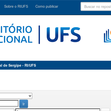
Sobre o RIUFS
Como publicar
al de Sergipe - RI/UFS