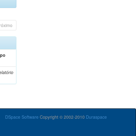
róximo
ipo
latório
DSpace Software
Copyright © 2002-2010
Duraspace