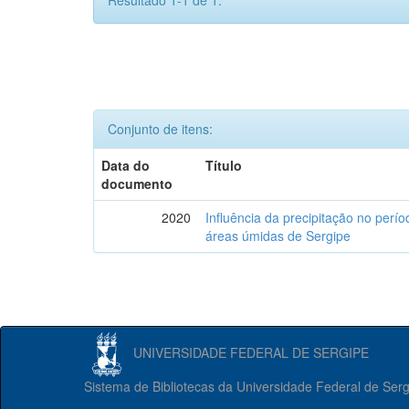
Resultado 1-1 de 1.
Conjunto de itens:
Data do
Título
documento
2020
Influência da precipitação no perí
áreas úmidas de Sergipe
UNIVERSIDADE FEDERAL DE SERGIPE
Sistema de Bibliotecas da Universidade Federal de Ser