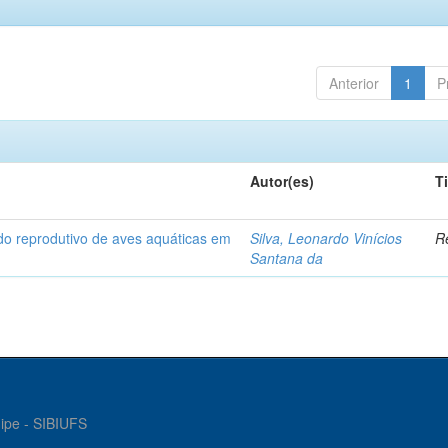
Anterior
1
P
Autor(es)
T
odo reprodutivo de aves aquáticas em
Silva, Leonardo Vinícios
Re
Santana da
gipe - SIBIUFS