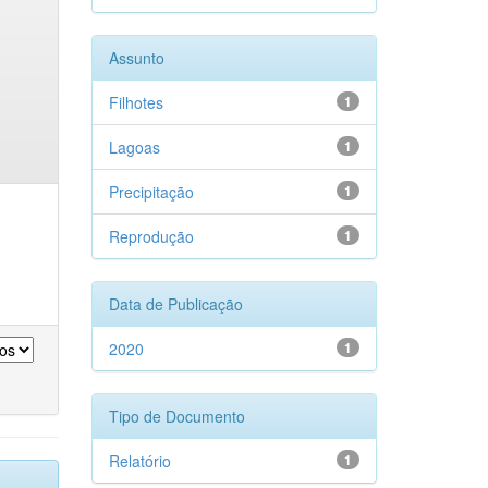
Assunto
Filhotes
1
Lagoas
1
Precipitação
1
Reprodução
1
Data de Publicação
2020
1
Tipo de Documento
Relatório
1