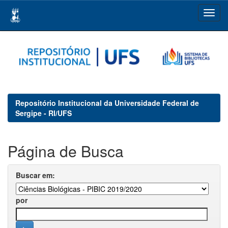
Skip
navigation
Repositório Institucional da Universidade Federal de
Sergipe - RI/UFS
Página de Busca
Buscar em:
por