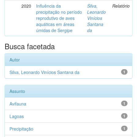
2020
Influência da
Silva,
Relatório
precipitação no período
Leonardo
reprodutivo de aves
Vinícios
aquáticas em áreas
Santana
úmidas de Sergipe
da
Busca facetada
Autor
Silva, Leonardo Vinícios Santana da
1
Assunto
Avifauna
1
Lagoas
1
Precipitação
1