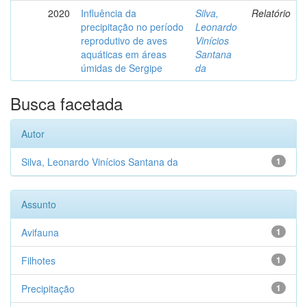
2020
Influência da
Silva,
Relatório
precipitação no período
Leonardo
reprodutivo de aves
Vinícios
aquáticas em áreas
Santana
úmidas de Sergipe
da
Busca facetada
Autor
Silva, Leonardo Vinícios Santana da
1
Assunto
Avifauna
1
Filhotes
1
Precipitação
1