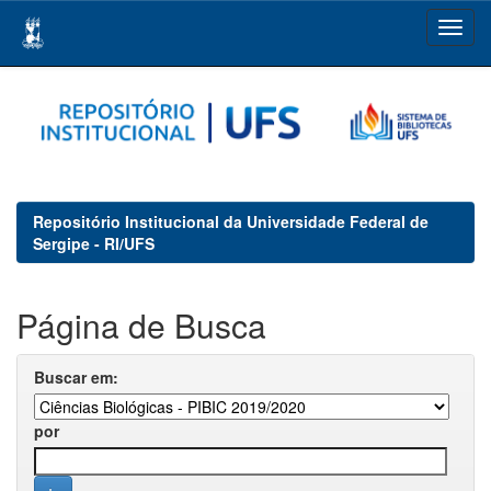
Skip
navigation
Repositório Institucional da Universidade Federal de
Sergipe - RI/UFS
Página de Busca
Buscar em:
por