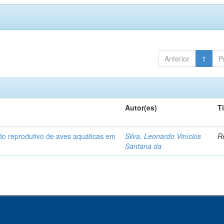
Anterior
1
P
Autor(es)
T
odo reprodutivo de aves aquáticas em
Silva, Leonardo Vinícios
Re
Santana da