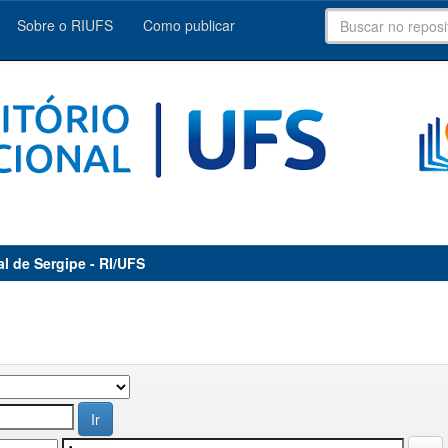
Sobre o RIUFS
Como publicar
al de Sergipe - RI/UFS