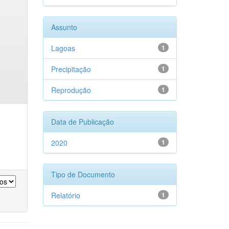
Assunto
Lagoas
1
Precipitação
1
Reprodução
1
Data de Publicação
2020
1
Tipo de Documento
Relatório
1