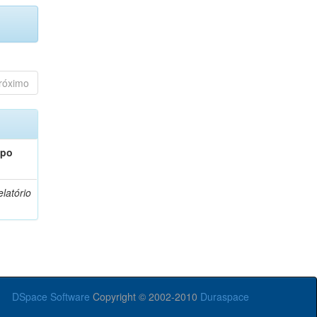
róximo
ipo
latório
DSpace Software
Copyright © 2002-2010
Duraspace