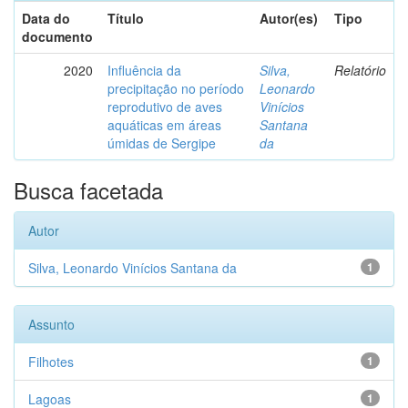
Data do
Título
Autor(es)
Tipo
documento
2020
Influência da
Silva,
Relatório
precipitação no período
Leonardo
reprodutivo de aves
Vinícios
aquáticas em áreas
Santana
úmidas de Sergipe
da
Busca facetada
Autor
Silva, Leonardo Vinícios Santana da
1
Assunto
Filhotes
1
Lagoas
1