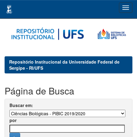
Skip
navigation
Repositório Institucional da Universidade Federal de
Sergipe - RI/UFS
Página de Busca
Buscar em:
por