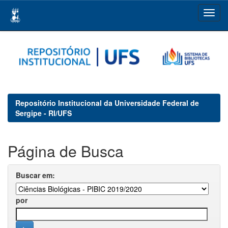
Skip
navigation
Repositório Institucional da Universidade Federal de
Sergipe - RI/UFS
Página de Busca
Buscar em:
por