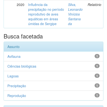
2020
Influência da
Silva,
Relatório
precipitação no período
Leonardo
reprodutivo de aves
Vinícios
aquáticas em áreas
Santana
úmidas de Sergipe
da
Busca facetada
Assunto
Avifauna
1
Ciências biológicas
1
Lagoas
1
Precipitação
1
Reprodução
1