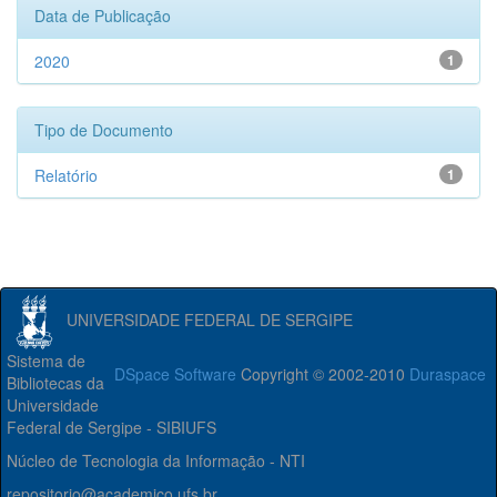
Data de Publicação
2020
1
Tipo de Documento
Relatório
1
UNIVERSIDADE FEDERAL DE SERGIPE
Sistema de
DSpace Software
Copyright © 2002-2010
Duraspace
Bibliotecas da
Universidade
Federal de Sergipe - SIBIUFS
Núcleo de Tecnologia da Informação - NTI
repositorio@academico.ufs.br