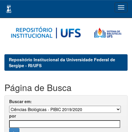
Skip
navigation
Repositório Institucional da Universidade Federal de
Sergipe - RI/UFS
Página de Busca
Buscar em:
por