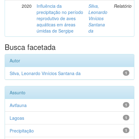
2020
Influência da
Silva,
Relatório
precipitação no período
Leonardo
reprodutivo de aves
Vinícios
aquáticas em áreas
Santana
úmidas de Sergipe
da
Busca facetada
Autor
Silva, Leonardo Vinícios Santana da
1
Assunto
Avifauna
1
Lagoas
1
Precipitação
1