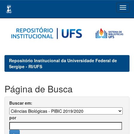
Skip
navigation
Repositório Institucional da Universidade Federal de
Sergipe - RI/UFS
Página de Busca
Buscar em:
por