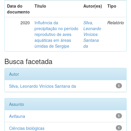
Data do
Título
Autor(es)
Tipo
documento
2020
Influência da
Silva,
Relatório
precipitação no período
Leonardo
reprodutivo de aves
Vinícios
aquáticas em áreas
Santana
úmidas de Sergipe
da
Busca facetada
Autor
Silva, Leonardo Vinícios Santana da
1
Assunto
Avifauna
1
Ciências biológicas
1