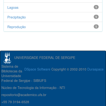
Lagoas
1
Precipitação
1
Reprodução
1
UNIVERSIDADE FEDERAL DE SERGIPE
Sistema de
DSpace Software
Copyright © 2002-2010
Duraspace
Bibliotecas da
Universidade
Federal de Sergipe - SIBIUFS
Núcleo de Tecnologia da Informação - NTI
repositorio@academico.ufs.br
+55 79 3194-6528