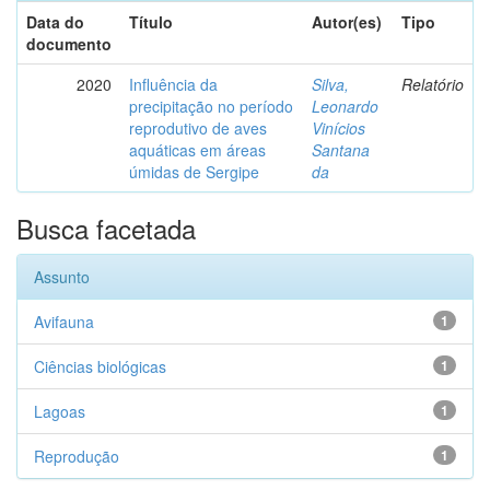
Data do
Título
Autor(es)
Tipo
documento
2020
Influência da
Silva,
Relatório
precipitação no período
Leonardo
reprodutivo de aves
Vinícios
aquáticas em áreas
Santana
úmidas de Sergipe
da
Busca facetada
Assunto
Avifauna
1
Ciências biológicas
1
Lagoas
1
Reprodução
1