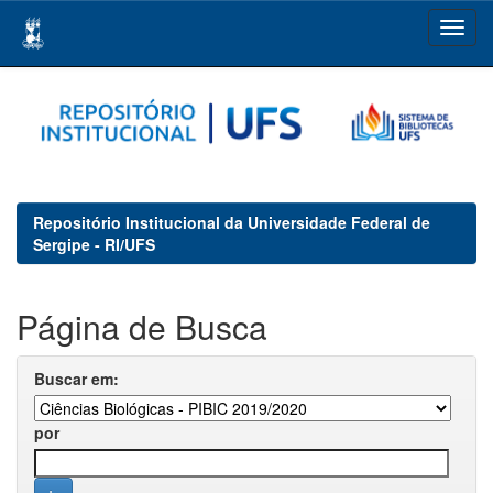
Skip
navigation
Repositório Institucional da Universidade Federal de
Sergipe - RI/UFS
Página de Busca
Buscar em:
por