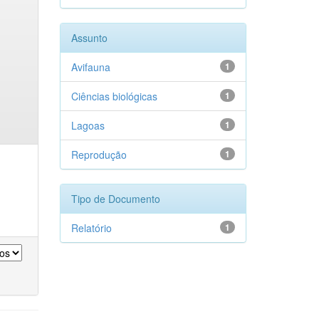
Assunto
Avifauna
1
Ciências biológicas
1
Lagoas
1
Reprodução
1
Tipo de Documento
Relatório
1