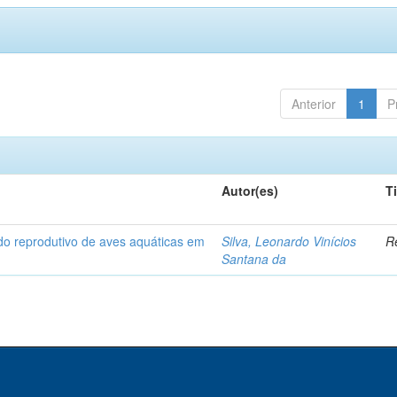
Anterior
1
P
Autor(es)
T
odo reprodutivo de aves aquáticas em
Silva, Leonardo Vinícios
Re
Santana da