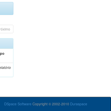
róximo
ipo
latório
DSpace Software
Copyright © 2002-2010
Duraspace