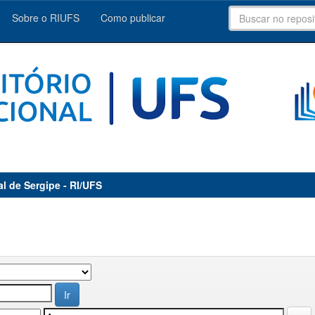
Sobre o RIUFS
Como publicar
al de Sergipe - RI/UFS