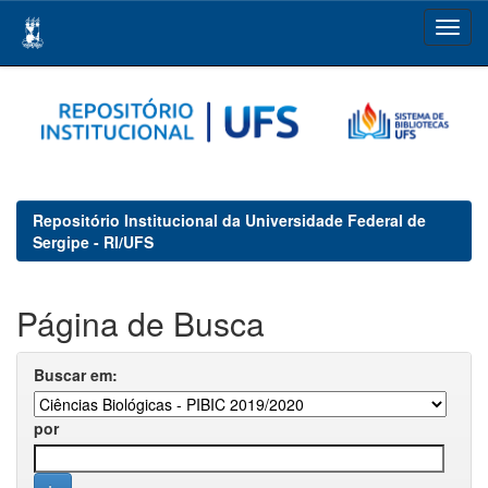
Skip
navigation
Repositório Institucional da Universidade Federal de
Sergipe - RI/UFS
Página de Busca
Buscar em:
por