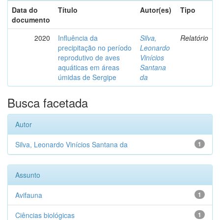
Data do
Título
Autor(es)
Tipo
documento
2020
Influência da
Silva,
Relatório
precipitação no período
Leonardo
reprodutivo de aves
Vinícios
aquáticas em áreas
Santana
úmidas de Sergipe
da
Busca facetada
Autor
Silva, Leonardo Vinícios Santana da
1
Assunto
Avifauna
1
Ciências biológicas
1