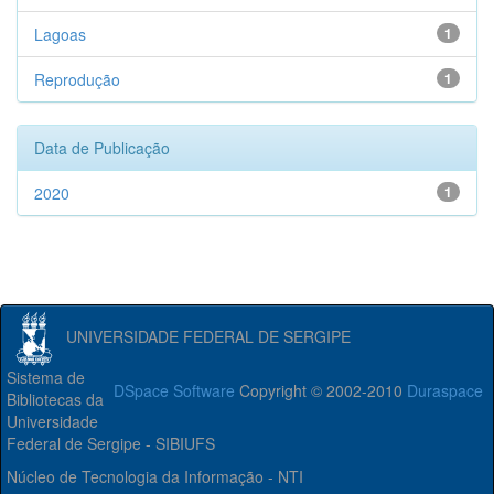
Lagoas
1
Reprodução
1
Data de Publicação
2020
1
UNIVERSIDADE FEDERAL DE SERGIPE
Sistema de
DSpace Software
Copyright © 2002-2010
Duraspace
Bibliotecas da
Universidade
Federal de Sergipe - SIBIUFS
Núcleo de Tecnologia da Informação - NTI