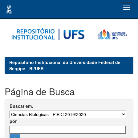
Skip
navigation
Repositório Institucional da Universidade Federal de
Sergipe - RI/UFS
Página de Busca
Buscar em:
por