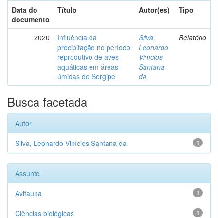
Data do
Título
Autor(es)
Tipo
documento
2020
Influência da
Silva,
Relatório
precipitação no período
Leonardo
reprodutivo de aves
Vinícios
aquáticas em áreas
Santana
úmidas de Sergipe
da
Busca facetada
Autor
Silva, Leonardo Vinícios Santana da
1
Assunto
Avifauna
1
Ciências biológicas
1